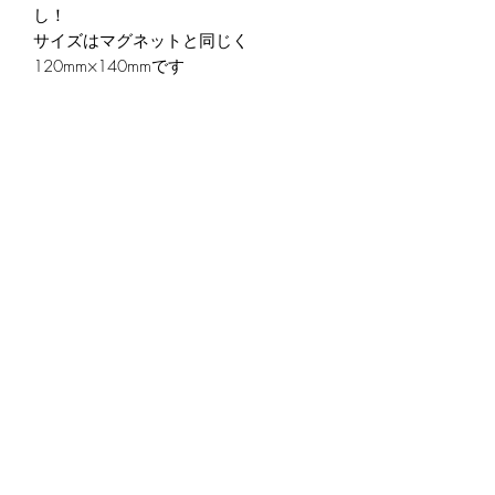
し！
サイズはマグネットと同じく
120mm×140mmです
送料Aタイプになります
送料区分
Aタイプは８個まで送料185円（組み
合わせ自由）
Bタイプは４個まで送料185円（組み合
わせ自由）
©2021 by 335 Online Shop
SHOP INFO
ご利用ガイド
特定商取引法
​プライバシーポリシー